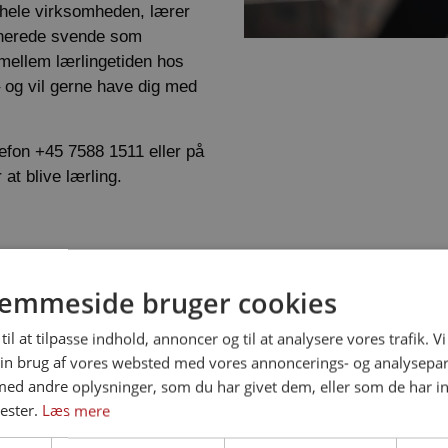
hele virksomheden, lærer
utinerede svende som
mellem lærlingetiden hos
– og vil gerne have dig med
efon +45 7588 1511 eller på
 at blive lærling.
SØG UOPFORDRE
emmeside bruger cookies
Vi er altid på udkig efter fl
til at tilpasse indhold, annoncer og til at analysere vores trafik. V
ønske om at arbejde hos os
in brug af vores websted med vores annoncerings- og analysepa
d andre oplysninger, som du har givet dem, eller som de har in
stilling her på websitet, ka
ester.
Læs mere
uopfordret ansøgning og dit 
vide mere om, hvilken jobtyp