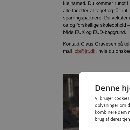
klejnsmed. Du kommer rundt i 
alle facetter af faget og får r
sparringspartnere. Du veksler 
os og forskellige skoleophold 
både EUX og EUD-baggrund.
Kontakt Claus Gravesen på tel
mail
job@jtt.dk
, hvis du ønsker
Denne hj
Vi bruger cookies 
oplysninger om d
kombinere dem me
brug af deres tjen