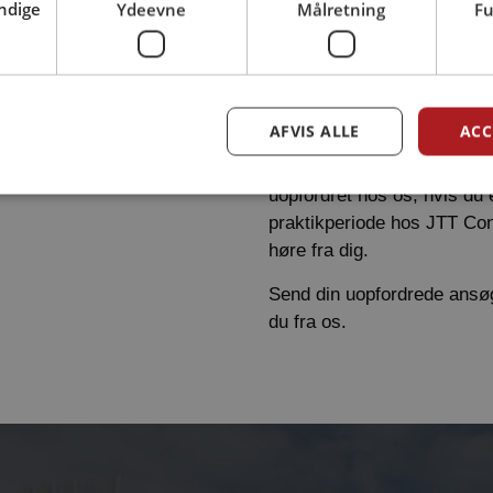
ndige
Ydeevne
Målretning
Fu
dine kvalifikationer, erfari
hvorfor du søger hos netop
Som en moderne maskinfabr
brug for smede, klejnsmed
AFVIS ALLE
ACC
ansat konstruktører, bereg
medarbejdere. Du er altid 
uopfordret hos os, hvis du e
praktikperiode hos JTT Conv
høre fra dig.
Send din uopfordrede ansøg
du fra os.