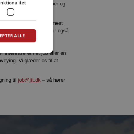
nktionalitet
nger, personlige egenskaber og
 os.
ik har vi først og fremmest
e og montører, men vi har også
EPTER ALLE
nere og administrative
velkommen til at søge
r interesseret i et job eller en
eying. Vi glæder os til at
ning til
job@jtt.dk
– så hører