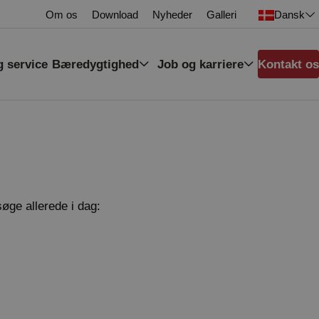
Om os
Download
Nyheder
Galleri
Dansk
g service
Bæredygtighed
Job og karriere
Kontakt os
søge allerede i dag: