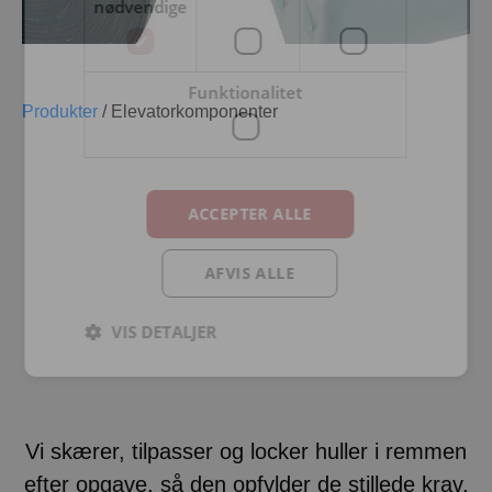
nødvendige
Funktionalitet
Produkter
/
Elevatorkomponenter
ELEVATORKOMPONENTER
ACCEPTER ALLE
VI FØRER ET BREDT PROGRAM AF
AFVIS ALLE
ELEVATORKOMPONENTER, DER PASSER
TIL DE FLESTE OPGAVER
VIS DETALJER
Vi skærer, tilpasser og locker huller i remmen
efter opgave, så den opfylder de stillede krav.