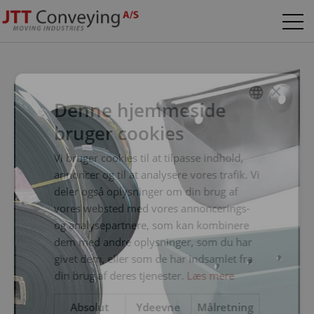
×
Denne hjemmeside
bruger cookies
DANISH
ENGLISH
Vi bruger cookies til at tilpasse indhold,
annoncer og til at analysere vores trafik. Vi
deler også oplysninger om din brug af
vores websted med vores annoncerings-
og analysepartnere, som kan kombinere
dem med andre oplysninger, som du har
givet dem, eller som de har indsamlet fra
din brug af deres tjenester.
Læs mere
Absolut
Ydeevne
Målretning