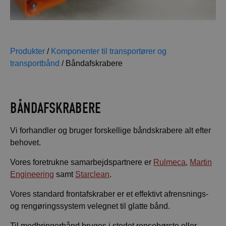
Produkter
/
Komponenter til transportører og
transportbånd
/
Båndafskrabere
BÅNDAFSKRABERE
Vi forhandler og bruger forskellige båndskrabere alt efter
behovet.
Vores foretrukne samarbejdspartnere er
Rulmeca
,
Martin
Engineering
samt
Starclean
.
Vores standard frontafskraber er et effektivt afrensnings-
og rengøringssystem velegnet til glatte bånd.
Til medbringerbånd bruges i stedet rensebørste eller