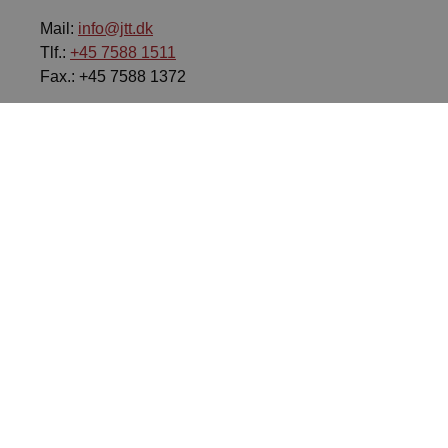
Mail:
info@jtt.dk
Tlf.:
+45 7588 1511
Fax.: +45 7588 1372
PRODUKTER OG SERVICES
Transportører
Transportbånd
Komponenter til transportører og transportbånd
Elevatorkomponenter
Konstruktion og service af transportører og
transportbånd