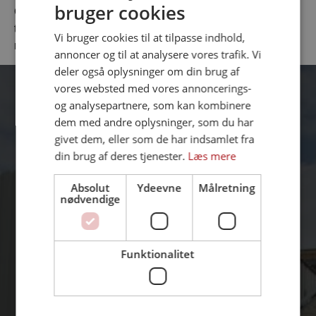
bruger cookies
DANISH
Grundet de høje omgivelsestemperaturer på 45° er
tromlemotorerne denne gang udstyrret med en Class - H
ENGLISH
Vi bruger cookies til at tilpasse indhold,
motor og anden type olie for at kunne modstå varmen.
annoncer og til at analysere vores trafik. Vi
deler også oplysninger om din brug af
vores websted med vores annoncerings-
og analysepartnere, som kan kombinere
dem med andre oplysninger, som du har
givet dem, eller som de har indsamlet fra
din brug af deres tjenester.
Læs mere
Absolut
Ydeevne
Målretning
nødvendige
Funktionalitet